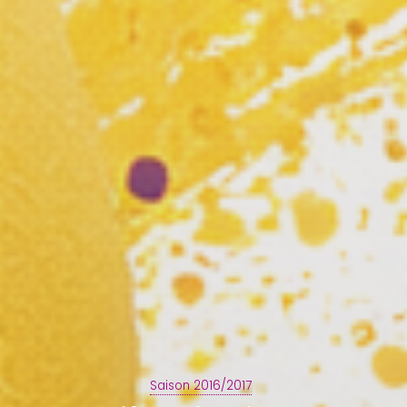
Saison 2016/2017